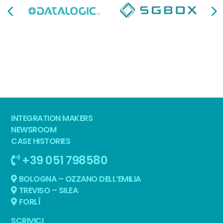
INTEGRATION MAKERS
NEWSROOM
CASE HISTORIES
+39 051 798580
BOLOGNA – OZZANO DELL’EMILIA
TREVISO – SILEA
FORLÌ
SCRIVICI