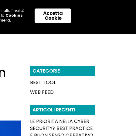
 alle finalità
Accetta
 la
Cookies
 CON NOI
SUPPORTO & CONTATTI
Cookie
niera,
n
CATEGORIE
BEST TOOL
WEB FEED
ARTICOLI RECENTI
LE PRIORITÀ NELLA CYBER
SECURITY? BEST PRACTICE
E BUON SENSO OPERATIVO