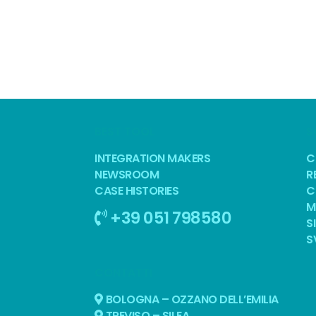
BEST TOOL
S
INTEGRATION MAKERS
C
NEWSROOM
R
CASE HISTORIES
C
M
+39 051 798580
S
S
CONTATTI
BOLOGNA – OZZANO DELL’EMILIA
TREVISO – SILEA