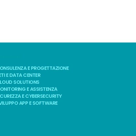
OLUZIONI
ONSULENZA E PROGETTAZIONE
ETI E DATA CENTER
LOUD SOLUTIONS
ONITORING E ASSISTENZA
ICUREZZA E CYBERSECURITY
VILUPPO APP E SOFTWARE