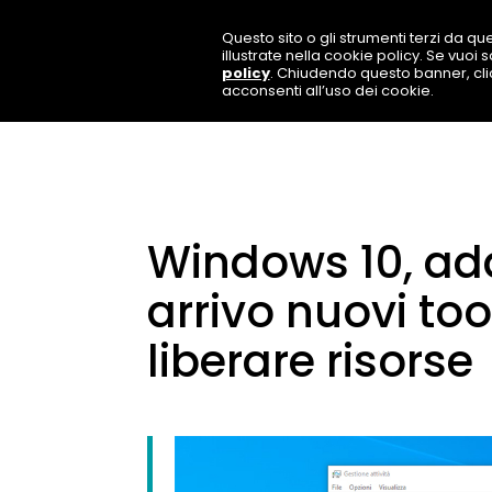
Questo sito o gli strumenti terzi da que
illustrate nella cookie policy. Se vuoi
policy
. Chiudendo questo banner, cl
acconsenti all’uso dei cookie.
Windows 10, ad
arrivo nuovi too
liberare risorse