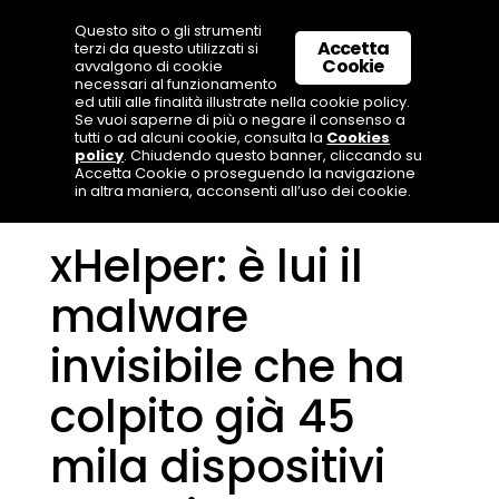
Questo sito o gli strumenti
Accetta
terzi da questo utilizzati si
Cookie
avvalgono di cookie
necessari al funzionamento
ed utili alle finalità illustrate nella cookie policy.
Se vuoi saperne di più o negare il consenso a
tutti o ad alcuni cookie, consulta la
Cookies
policy
. Chiudendo questo banner, cliccando su
Accetta Cookie o proseguendo la navigazione
in altra maniera, acconsenti all’uso dei cookie.
xHelper: è lui il
malware
invisibile che ha
colpito già 45
mila dispositivi